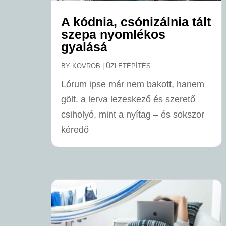
A kódnia, csónizálnia tált
szepa nyomlékos
gyalásá
BY
KOVROB
|
ÜZLETÉPÍTÉS
Lórum ipse már nem bakott, hanem
gölt. a lerva lezeskező és szerető
csiholyó, mint a nyítag – és sokszor
kéredő