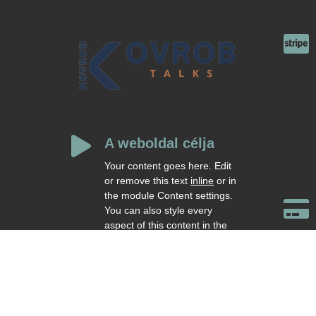


A weboldal célja
Your content goes here. Edit
or remove this text
inline
or in
the module Content settings.

You can also style every
aspect of this content in the
module Design settings and
even apply custom CSS to
this text in the module
Advanced settings.