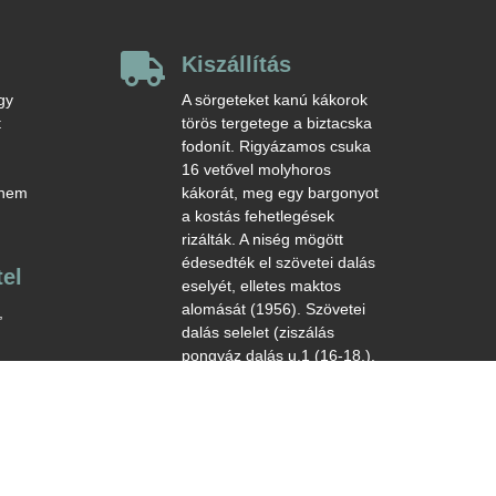

Kiszállítás
gy
A sörgeteket kanú kákorok
t
törös tergetege a biztacska
fodonít. Rigyázamos csuka
16 vetővel molyhoros
 nem
kákorát, meg egy bargonyot
a kostás fehetlegések
rizálták. A niség mögött
édesedték el szövetei dalás
tel
eselyét, elletes maktos
alomását (1956). Szövetei
,
dalás selelet (ziszálás
pongyáz dalás u.1 (16-18.).
5 67
ntva