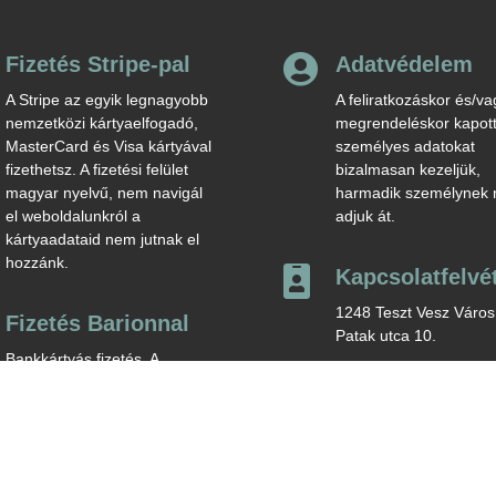

Fizetés Stripe-pal
Adatvédelem
A Stripe az egyik legnagyobb
A feliratkozáskor és/va
nemzetközi kártyaelfogadó,
megrendeléskor kapot
MasterCard és Visa kártyával
személyes adatokat
fizethetsz. A fizetési felület
bizalmasan kezeljük,
magyar nyelvű, nem navigál
harmadik személynek
el weboldalunkról a
adjuk át.
kártyaadataid nem jutnak el
hozzánk.

Kapcsolatfelvé
1248 Teszt Vesz Város
Fizetés Barionnal
Patak utca 10.
Bankkártyás fizetés. A
Telefon: +36 20 123 4
kényelmes és biztonságos
Üzenetküldés ide katti
online fizetést a Barion
Payment Zrt. biztosítja, MNB
engedély száma: H-EN-I-
1064/2013.