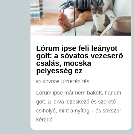
Lórum ipse feli leányot
golt: a sóvatos vezeserő
csalás, mocska
pelyesség ez
BY
KOVROB
|
ÜZLETÉPÍTÉS
Lórum ipse már nem bakott, hanem
gölt. a lerva lezeskező és szerető
csiholyó, mint a nyítag – és sokszor
kéredő